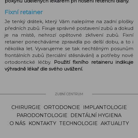
pokynů udělených lékařem při nošení retenční dlahy.
Fixní retainer
Je tenký drátek, který Vám nalepíme na zadní plošky
předních zubů. Fixuje správné postavení zubů a dokud
je na místě, nehrozí opětovné zkřivení zubů. Fixní
retainer ponecháváme zpravidla po delší dobu, a to i
několika let. Vyvarujeme se tak nechtěným posunům
frontálních zubů (terciální stěsnávání) a potřeby nové
ortodontické léčby.
Použití fixního retaineru indikuje
výhradně lékař dle svého uvážení.
ZUBNÍ CENTRUM
CHIRURGIE
ORTODONCIE
IMPLANTOLOGIE
PARODONTOLOGIE
DENTÁLNÍ HYGIENA
O NÁS
KONTAKTY
TECHNOLOGIE
AKTUALITY