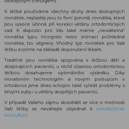
obličejovým chirurgem).
K léčbě používáme všechny druhy dnes dostupných
rovnátek, nejčastěji jsou to fixní (pevná) rovnátka, která
jsou vysoce účinná při korekci většiny ortodontických
vad. K dispozici pro Vás také máme „neviditelná“
rovnátka typu Incognito nebo snímací průhledná
rovnátka, tzv. alignery. Vhodný typ rovnátek pro Vaši
léčbu zvolíme na základě doporučení lékaře.
Tradičně jsou rovnátka spojována s léčbou dětí a
dospívajících pacientů, u nichž včasnou ortodontickou
léčbou dosahujeme optimálního výsledku. Díky
inovativním technologiím a novým postupům v
ortodoncii jsme dnes schopni také vyřešit problémy s
křivými zuby i u většiny dospělých pacientů.
V případě Vašeho zájmu dozvědět se více o možnosti
Vaší léčby se neváhejte objednat k
ortodontické
konzultaci
.